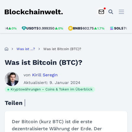
Blockchainwelt
USDT
$0.999350
BNB
$602.75
SOL
$76.24
▲0%
▲1.7%
▲2.3%
Was ist ...?
Was ist Bitcoin (BTC)?
Was ist Bitcoin (BTC)?
von
Kirill Seregin
Aktualisiert: 9. Januar 2024
Kryptowährungen – Coins & Token im Überblick
Teilen
Der Bitcoin (kurz BTC) ist die erste
dezentralisierte Währung der Erde. Der