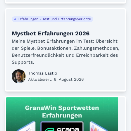
Erfahrungen - Test und Erfahrungsberichte
Mystbet Erfahrungen 2026
Meine Mystbet Erfahrungen im Test: Übersicht
der Spiele, Bonusaktionen, Zahlungsmethoden,
Benutzerfreundlichkeit und Erreichbarkeit des
Supports.
Thomas Lastio
Aktualisiert: 6. August 2026