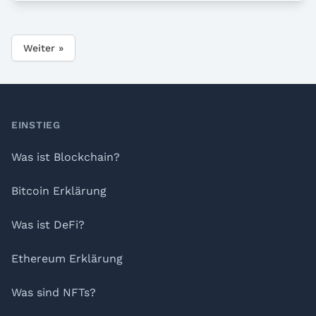
Weiter »
Footer
EINSTIEG
Was ist Blockchain?
Bitcoin Erklärung
Was ist DeFi?
Ethereum Erklärung
Was sind NFTs?