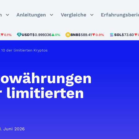
n
Anleitungen
Vergleiche
Erfahrungsberi
USDT
$0.999336
BNB
$589.41
SOL
$73.60
▲0%
▼0.9%
▼0.4%
10 der limitierten Kryptos
towährungen
 limitierten
11. Juni 2026