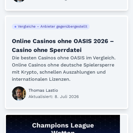
Vergleiche – Anbieter gegenübergestellt
Online Casinos ohne OASIS 2026 –
Casino ohne Sperrdatei
Die besten Casinos ohne OASIS im Vergleich.
Online Casinos ohne deutsche Spielersperre
mit Krypto, schnellen Auszahlungen und
internationalen Lizenzen.
Thomas Lastio
Aktualisiert: 8. Juli 2026