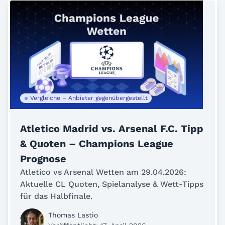
Vergleiche – Anbieter gegenübergestellt
Atletico Madrid vs. Arsenal F.C. Tipp
& Quoten – Champions League
Prognose
Atletico vs Arsenal Wetten am 29.04.2026:
Aktuelle CL Quoten, Spielanalyse & Wett-Tipps
für das Halbfinale.
Thomas Lastio