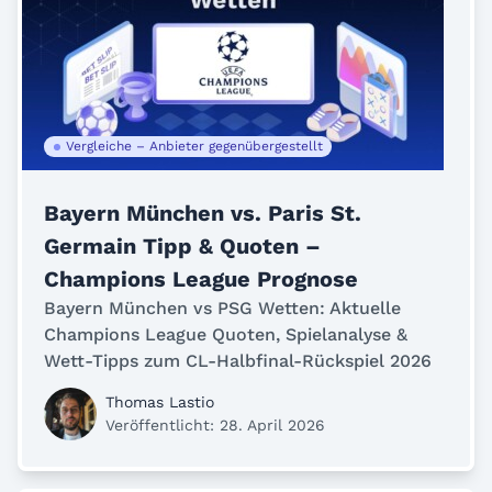
Vergleiche – Anbieter gegenübergestellt
Bayern München vs. Paris St.
Germain Tipp & Quoten –
Champions League Prognose
Bayern München vs PSG Wetten: Aktuelle
Champions League Quoten, Spielanalyse &
Wett-Tipps zum CL-Halbfinal-Rückspiel 2026
Thomas Lastio
Veröffentlicht: 28. April 2026