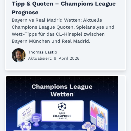
Tipp & Quoten – Champions League
Prognose
Bayern vs Real Madrid Wetten: Aktuelle
Champions League Quoten, Spielanalyse und
Wett-Tipps für das CL-Hinspiel zwischen
Bayern München und Real Madrid.
Thomas Lastio
Aktualisiert: 9. April 2026