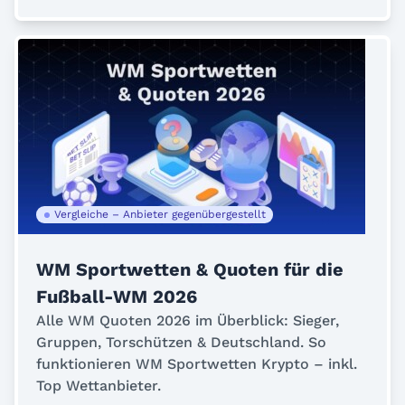
Vergleiche – Anbieter gegenübergestellt
WM Sportwetten & Quoten für die
Fußball-WM 2026
Alle WM Quoten 2026 im Überblick: Sieger,
Gruppen, Torschützen & Deutschland. So
funktionieren WM Sportwetten Krypto – inkl.
Top Wettanbieter.