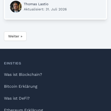
Thomas Lastio
Aktualisiert: 31. Juli 2026
Weiter »
Footer
EINSTIEG
Was ist Blockchain?
Bitcoin Erklärung
Was ist DeFi?
Ethereum Erklärung