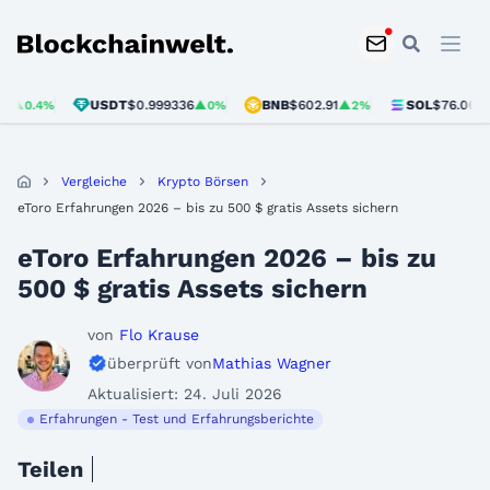
Blockchainwelt
USDT
$0.999336
BNB
$602.91
SOL
$76.00
%
▲0%
▲2%
▲3.6%
Vergleiche
Krypto Börsen
eToro Erfahrungen 2026 – bis zu 500 $ gratis Assets sichern
eToro Erfahrungen 2026 – bis zu
500 $ gratis Assets sichern
von
Flo Krause
überprüft von
Mathias Wagner
Aktualisiert: 24. Juli 2026
Erfahrungen - Test und Erfahrungsberichte
Teilen