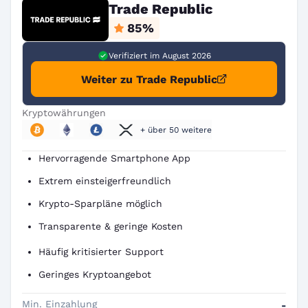
Trade Republic
85
%
Verifiziert im August 2026
Weiter zu Trade Republic
Kryptowährungen
+ über 50 weitere
Hervorragende Smartphone App
Extrem einsteigerfreundlich
Krypto-Sparpläne möglich
Transparente & geringe Kosten
Häufig kritisierter Support
Geringes Kryptoangebot
Min. Einzahlung
-