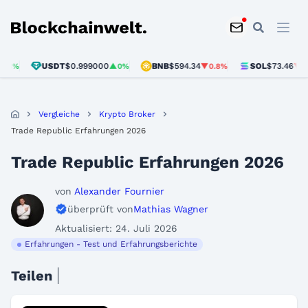
Blockchainwelt
USDT
$0.999000
BNB
$594.34
SOL
$73.46
▲0%
▼0.8%
▼0.1%
Vergleiche
Krypto Broker
Trade Republic Erfahrungen 2026
Trade Republic Erfahrungen 2026
von
Alexander Fournier
überprüft von
Mathias Wagner
Aktualisiert: 24. Juli 2026
Erfahrungen - Test und Erfahrungsberichte
Teilen