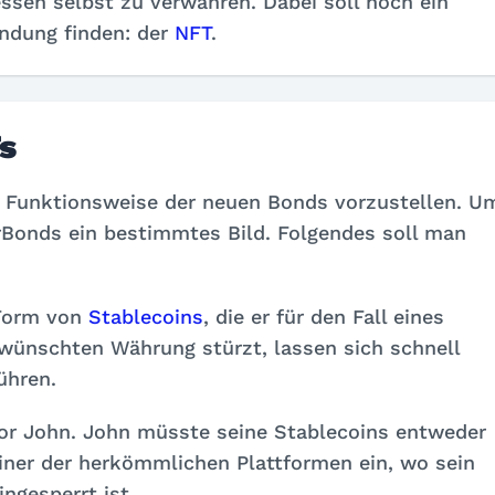
sen selbst zu verwahren. Dabei soll noch ein
ndung finden: der
NFT
.
s
che Funktionsweise der neuen Bonds vorzustellen. U
rBonds ein bestimmtes Bild. Folgendes soll man
 Form von
Stablecoins
, die er für den Fall eines
ewünschten Währung stürzt, lassen sich schnell
ühren.
tor John. John müsste seine Stablecoins entweder
 einer der herkömmlichen Plattformen ein, wo sein
ngesperrt ist.