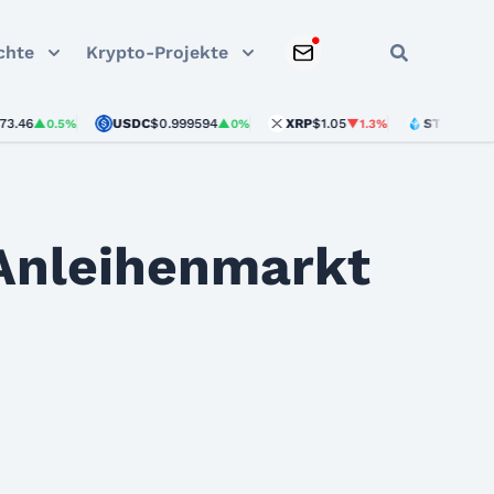
chte
Krypto-Projekte
USDC
$0.999594
XRP
$1.05
STETH
$1,896.60
▲0.5%
▲0%
▼1.3%
 Anleihenmarkt