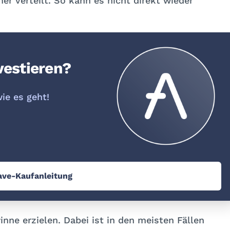
r verteilt. So kann es nicht direkt wieder
vestieren?
wie es geht!
ave-Kaufanleitung
nne erzielen. Dabei ist in den meisten Fällen