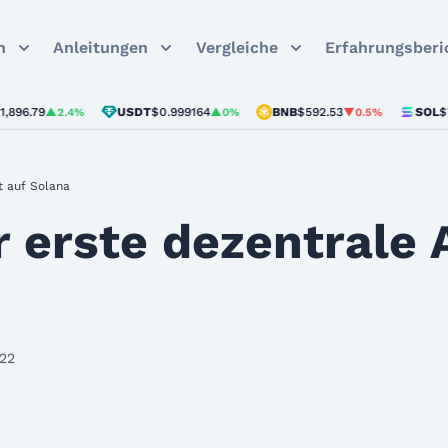
n
Anleitungen
Vergleiche
Erfahrungsberi
79
USDT
$0.999164
BNB
$592.53
SOL
$73.46
▲2.4%
▲0%
▼0.5%
t auf Solana
 erste dezentrale
022