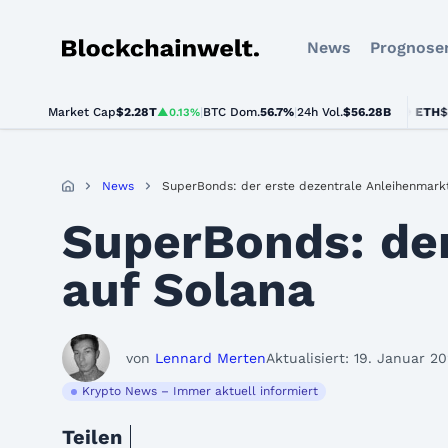
News
Prognose
Blockchainwelt
Market Cap
$2.28T
|
BTC Dom.
BTC
$64,486.00
56.7%
|
24h Vol.
$56.28B
ETH
$1,896.
▲0.13%
▲0.9%
News
SuperBonds: der erste dezentrale Anleihenmark
SuperBonds: der
auf Solana
von
Lennard Merten
Aktualisiert: 19. Januar 2
Krypto News – Immer aktuell informiert
Teilen