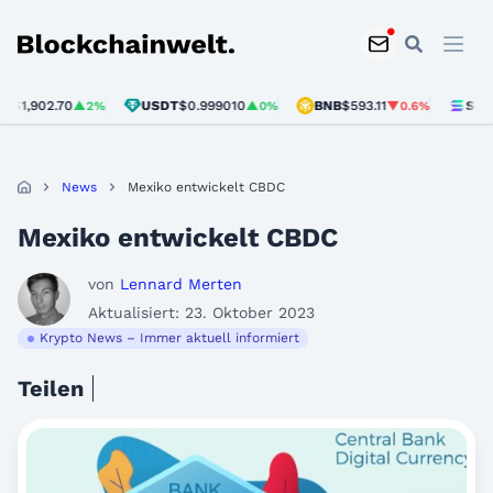
Blockchainwelt
902.70
USDT
$0.999010
BNB
$593.11
SOL
$73.
▲2%
▲0%
▼0.6%
News
Mexiko entwickelt CBDC
Mexiko entwickelt CBDC
von
Lennard Merten
Aktualisiert: 23. Oktober 2023
Krypto News – Immer aktuell informiert
Teilen