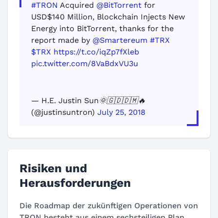
#TRON
Acquired
@BitTorrent
for
USD$140 Million, Blockchain Injects New
Energy into BitTorrent, thanks for the
report made by
@Smartereum
#TRX
$TRX
https://t.co/iqZp7fXleb
pic.twitter.com/8VaBdxVU3u
— H.E. Justin Sun🌞🇬🇩🇩🇲🔥
(@justinsuntron)
July 25, 2018
Risiken und
Herausforderungen
Die Roadmap der zukünftigen Operationen von
TRON besteht aus einem sechsteiligen Plan.