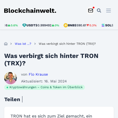
Blockchainwelt
USDT
$0.999492
BNB
$590.61
SOL
$73.77
.6%
▲0%
▼0.3%
▲1.4
Was ist ...?
Was verbirgt sich hinter TRON (TRX)?
Was verbirgt sich hinter TRON
(TRX)?
von
Flo Krause
Aktualisiert: 16. Mai 2024
Kryptowährungen – Coins & Token im Überblick
Teilen
TRON hat es sich zum Ziel gemacht, ein