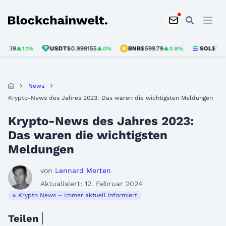
Blockchainwelt
USDT
$0.999155
BNB
$599.79
SOL
$74.45
1%
▲0%
▲0.9%
▲0.4%
News
Krypto-News des Jahres 2023: Das waren die wichtigsten Meldungen
Krypto-News des Jahres 2023:
Das waren die wichtigsten
Meldungen
von
Lennard Merten
Aktualisiert: 12. Februar 2024
Krypto News – Immer aktuell informiert
Teilen