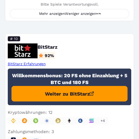
Bitte Spiele Verantwortungsvoll.
Mehr anzeigen
Weniger anzeigen
# 10
BitStarz
92
%
BitStarz Erfahrungen
Willkommensbonus: 20 FS ohne Einzahlung + 5
BTC und 180 FS
Weiter zu BitStarz
Kryptowährungen: 12
+4
Zahlungsmethoden: 3