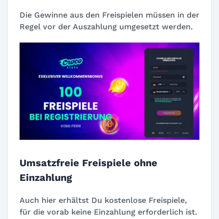
Die Gewinne aus den Freispielen müssen in der
Regel vor der Auszahlung umgesetzt werden.
Umsatzfreie Freispiele ohne
Einzahlung
Auch hier erhältst Du kostenlose Freispiele,
für die vorab keine Einzahlung erforderlich ist.