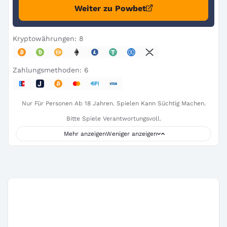
Weiter zu Powbet
Kryptowährungen: 8
Zahlungsmethoden: 6
Nur Für Personen Ab 18 Jahren. Spielen Kann Süchtig Machen.
Bitte Spiele Verantwortungsvoll.
Mehr anzeigen
Weniger anzeigen