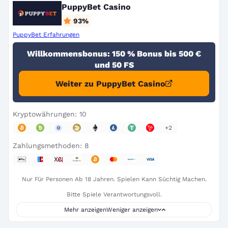
PuppyBet Casino
93
%
PuppyBet Erfahrungen
Willkommensbonus: 150 % Bonus bis 500 €
und 50 FS
Weiter zu PuppyBet Casino
Kryptowährungen: 10
+2
Zahlungsmethoden: 8
Nur Für Personen Ab 18 Jahren. Spielen Kann Süchtig Machen.
Bitte Spiele Verantwortungsvoll.
Mehr anzeigen
Weniger anzeigen