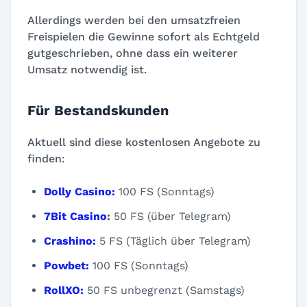
Allerdings werden bei den umsatzfreien
Freispielen die Gewinne sofort als Echtgeld
gutgeschrieben, ohne dass ein weiterer
Umsatz notwendig ist.
Für Bestandskunden
Aktuell sind diese kostenlosen Angebote zu
finden:
Dolly Casino:
100 FS (Sonntags)
7Bit Casino
:
50 FS (über Telegram)
Crashino:
5 FS (Täglich über Telegram)
Powbet:
100 FS (Sonntags)
RollXO:
50 FS unbegrenzt (Samstags)