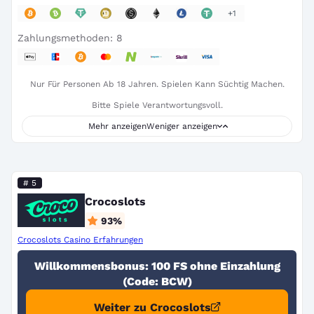
+1
Zahlungsmethoden: 8
Nur Für Personen Ab 18 Jahren. Spielen Kann Süchtig Machen.
Bitte Spiele Verantwortungsvoll.
Mehr anzeigen
Weniger anzeigen
# 5
Crocoslots
93
%
Crocoslots Casino Erfahrungen
Willkommensbonus: 100 FS ohne Einzahlung
(Code: BCW)
Weiter zu Crocoslots