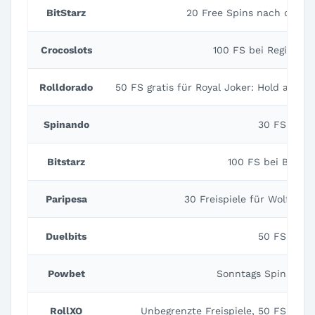
BitStarz
20 Free Spins nach der A
Crocoslots
100 FS bei Registrie
Rolldorado
50 FS gratis für Royal Joker: Hold and Wi
Spinando
30 FS
Bitstarz
100 FS bei Beitrit
Paripesa
30 Freispiele für Wolf Gol
Duelbits
50 FS
Powbet
Sonntags Spins 100
RollXO
Unbegrenzte Freispiele, 50 FS auf