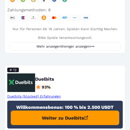
Zahlungsmethoden: 8
Nur Für Personen Ab 18 Jahren. Spielen Kann Süchtig Machen.
Bitte Spiele Verantwortungsvoll.
Mehr anzeigen
Weniger anzeigen
# 12
Duelbits
93
%
Duelbits (blocked) Erfahrungen
Willkommensbonus: 100 % bis 2.500 USDT
Weiter zu Duelbits