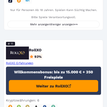
Nur Für Personen Ab 18 Jahren. Spielen Kann Süchtig Machen.
Bitte Spiele Verantwortungsvoll.
Mehr anzeigen
Weniger anzeigen
# 11
RollXO
93
%
RollXO Erfahrungen
Willkommensbonus: bis zu 15.000 € + 350
Freispiele
Weiter zu RollXO
Kryptowährungen: 6