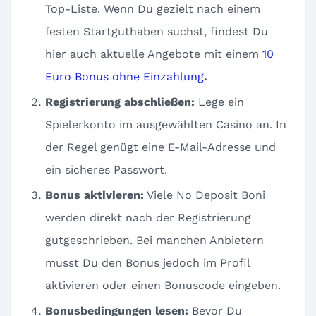
Top-Liste. Wenn Du gezielt nach einem
festen Startguthaben suchst, findest Du
hier auch aktuelle Angebote mit einem
10
Euro Bonus ohne Einzahlung
.
Registrierung abschließen:
Lege ein
Spielerkonto im ausgewählten Casino an. In
der Regel genügt eine E-Mail-Adresse und
ein sicheres Passwort.
Bonus aktivieren:
Viele No Deposit Boni
werden direkt nach der Registrierung
gutgeschrieben. Bei manchen Anbietern
musst Du den Bonus jedoch im Profil
aktivieren oder einen Bonuscode eingeben.
Bonusbedingungen lesen:
Bevor Du