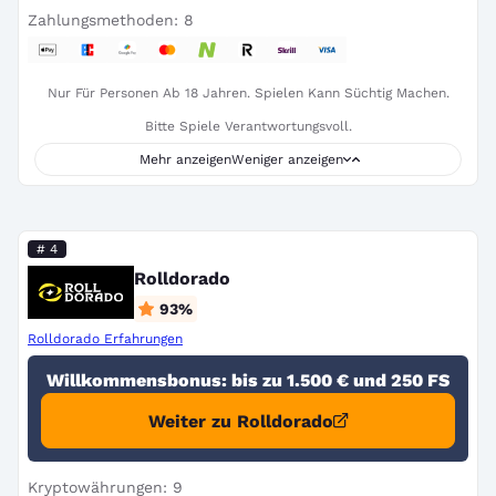
Zahlungsmethoden: 8
Nur Für Personen Ab 18 Jahren. Spielen Kann Süchtig Machen.
Bitte Spiele Verantwortungsvoll.
Mehr anzeigen
Weniger anzeigen
# 4
Rolldorado
93
%
Rolldorado Erfahrungen
Willkommensbonus: bis zu 1.500 € und 250 FS
Weiter zu Rolldorado
Kryptowährungen: 9