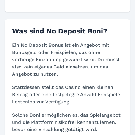
Was sind No Deposit Boni?
Ein No Deposit Bonus ist ein Angebot mit
Bonusgeld oder Freispielen, das ohne
vorherige Einzahlung gewährt wird. Du musst
also kein eigenes Geld einsetzen, um das
Angebot zu nutzen.
Stattdessen stellt das Casino einen kleinen
Betrag oder eine festgelegte Anzahl Freispiele
kostenlos zur Verfügung.
Solche Boni ermöglichen es, das Spielangebot
und die Plattform risikofrei kennenzulernen,
bevor eine Einzahlung getätigt wird.