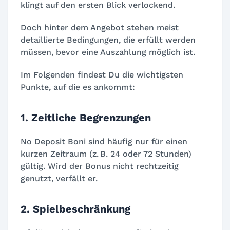
klingt auf den ersten Blick verlockend.
Doch hinter dem Angebot stehen meist
detaillierte Bedingungen, die erfüllt werden
müssen, bevor eine Auszahlung möglich ist.
Im Folgenden findest Du die wichtigsten
Punkte, auf die es ankommt:
1. Zeitliche Begrenzungen
No Deposit Boni sind häufig nur für einen
kurzen Zeitraum (z. B. 24 oder 72 Stunden)
gültig. Wird der Bonus nicht rechtzeitig
genutzt, verfällt er.
2. Spielbeschränkung