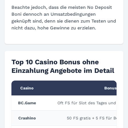
Beachte jedoch, dass die meisten No Deposit
Boni dennoch an Umsatzbedingungen
geknüpft sind, denn sie dienen zum Testen und
nicht dazu, hohe Gewinne zu erzielen.
Top 10 Casino Bonus ohne
Einzahlung Angebote im Detail
Casino
Bonus
BC.Game
Oft FS für Slot des Tages und Verif
Crashino
50 FS gratis + 5 FS für Book o