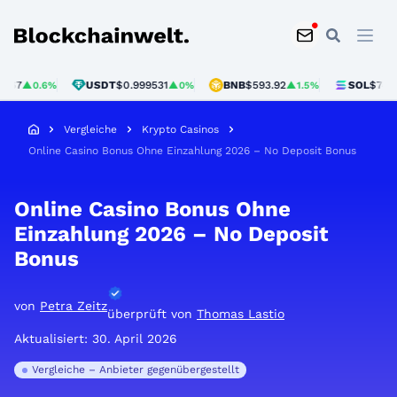
Blockchainwelt
USDT
$0.999531
BNB
$593.92
SOL
$74.75
0.6%
▲0%
▲1.5%
▲2.8
Vergleiche
Krypto Casinos
Online Casino Bonus Ohne Einzahlung 2026 – No Deposit Bonus
Online Casino Bonus Ohne
Einzahlung 2026 – No Deposit
Bonus
von
Petra Zeitz
überprüft von
Thomas Lastio
Aktualisiert: 30. April 2026
Vergleiche – Anbieter gegenübergestellt