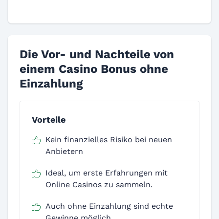
Die Vor- und Nachteile von
einem Casino Bonus ohne
Einzahlung
Vorteile
Kein finanzielles Risiko bei neuen
Anbietern
Ideal, um erste Erfahrungen mit
Online Casinos zu sammeln.
Auch ohne Einzahlung sind echte
Gewinne möglich.