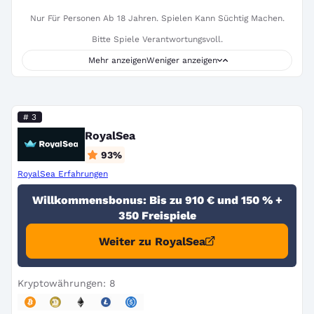
Nur Für Personen Ab 18 Jahren. Spielen Kann Süchtig Machen.
Bitte Spiele Verantwortungsvoll.
Mehr anzeigen
Weniger anzeigen
# 3
RoyalSea
93
%
RoyalSea Erfahrungen
Willkommensbonus: Bis zu 910 € und 150 % +
350 Freispiele
Weiter zu RoyalSea
Kryptowährungen: 8