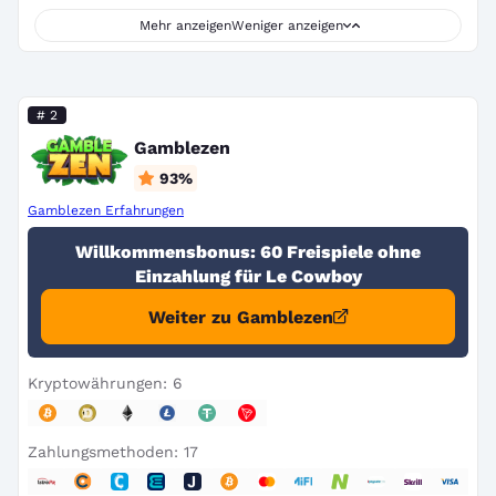
Mehr anzeigen
Weniger anzeigen
# 2
Gamblezen
93
%
Gamblezen Erfahrungen
Willkommensbonus: 60 Freispiele ohne
Einzahlung für Le Cowboy
Weiter zu Gamblezen
Kryptowährungen: 6
Zahlungsmethoden: 17