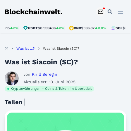
Blockchainwelt
USDT
$0.999436
BNB
$596.82
SOL
$75.44
▲0%
▲0%
▲0.8%
▲2.
Was ist ...?
Was ist Siacoin (SC)?
Was ist Siacoin (SC)?
von
Kirill Seregin
Aktualisiert: 13. Juni 2025
Kryptowährungen – Coins & Token im Überblick
Teilen