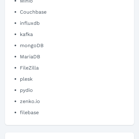
Minio
Couchbase
influxdb
kafka
mongoDB
MariaDB
FileZilla
plesk
pydio
zenko.io
filebase