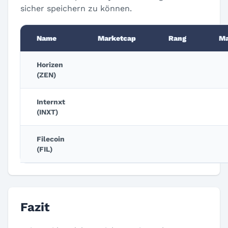
sicher speichern zu können.
Name
Marketcap
Rang
Ma
Horizen
(ZEN)
Internxt
(INXT)
Filecoin
(FIL)
Fazit