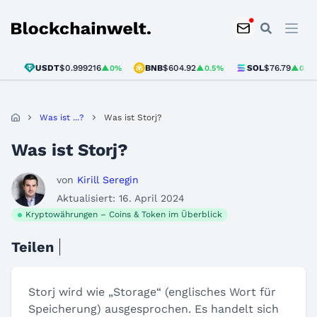
Blockchainwelt
USDT
$0.999216
BNB
$604.92
SOL
$76.79
▲0%
▲0.5%
▲0.5%
Was ist ...?
Was ist Storj?
Was ist Storj?
von
Kirill Seregin
Aktualisiert: 16. April 2024
Kryptowährungen – Coins & Token im Überblick
Teilen
Storj wird wie „Storage“ (englisches Wort für
Speicherung) ausgesprochen. Es handelt sich