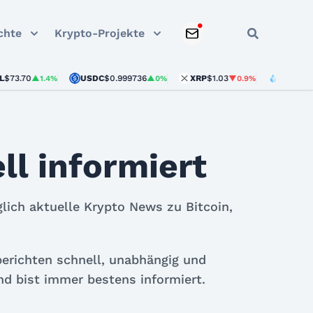
chte
Krypto-Projekte
0
USDC
$0.999736
XRP
$1.03
STETH
$1,913.64
▲1.4%
▲0%
▼0.9%
l informiert
lich aktuelle Krypto News zu Bitcoin,
berichten schnell, unabhängig und
nd bist immer bestens informiert.