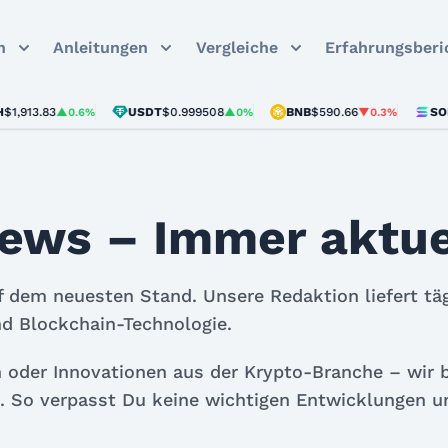
n
Anleitungen
Vergleiche
Erfahrungsberi
83
USDT
$0.999508
BNB
$590.66
SOL
$73.7
▲0.6%
▲0%
▼0.3%
ews – Immer aktuel
 dem neuesten Stand. Unsere Redaktion liefert täg
nd Blockchain-Technologie.
 oder Innovationen aus der Krypto-Branche – wir 
se. So verpasst Du keine wichtigen Entwicklungen u