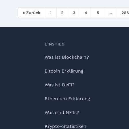
« Zurück
1
2
3
4
5
…
266
Footer
EINSTIEG
Was ist Blockchain?
Bitcoin Erklärung
Was ist DeFi?
Ethereum Erklärung
Was sind NFTs?
Krypto-Statistiken