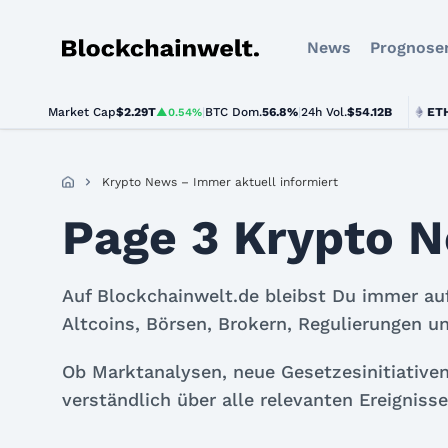
News
Prognose
Blockchainwelt
Market Cap
$2.29T
|
BTC Dom.
BTC
$64,899.00
56.8%
|
24h Vol.
$54.12B
ETH
$1,913.
▲0.54%
▲0.9%
Krypto News – Immer aktuell informiert
Page 3 Krypto N
Auf Blockchainwelt.de bleibst Du immer auf
Altcoins, Börsen, Brokern, Regulierungen u
Ob Marktanalysen, neue Gesetzesinitiativen
verständlich über alle relevanten Ereignis