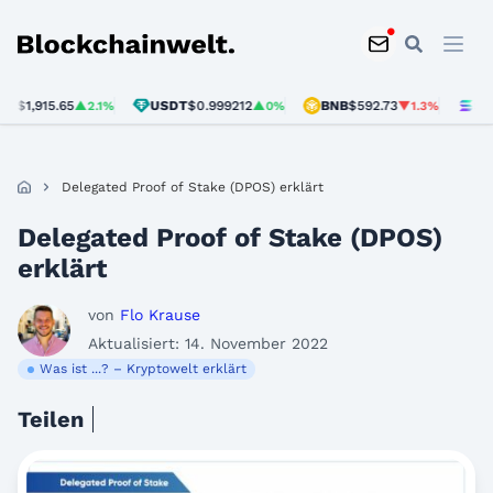
Blockchainwelt
,915.65
USDT
$0.999212
BNB
$592.73
SOL
$73
▲2.1%
▲0%
▼1.3%
Delegated Proof of Stake (DPOS) erklärt
Delegated Proof of Stake (DPOS)
erklärt
von
Flo Krause
Aktualisiert: 14. November 2022
Was ist ...? – Kryptowelt erklärt
Teilen