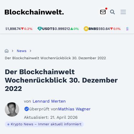
Blockchainwelt
,898.74
USDT
$0.999212
BNB
$593.64
SOL
$72
▼0.2%
▲0%
▼0.1%
News
Der Blockchainwelt Wochenrückblick 30. Dezember 2022
Der Blockchainwelt
Wochenrückblick 30. Dezember
2022
von
Lennard Merten
überprüft von
Mathias Wagner
Aktualisiert: 21. April 2026
Krypto News – Immer aktuell informiert