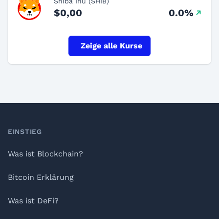
Shiba Inu (SHIB)
$0,00
0.0%
Zeige alle Kurse
Footer
EINSTIEG
Was ist Blockchain?
Bitcoin Erklärung
Was ist DeFi?