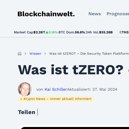
News
Prognose
Blockchainwelt
Market Cap
$2.28T
|
BTC Dom.
BTC
$64,371.00
56.6%
|
24h Vol.
$55.26B
ETH
$1,873.
▲0.18%
▲0.8%
Wissen
Was ist tZERO? – Die Security Token Plattform
Was ist tZERO? 
von
Kai Schiller
Aktualisiert: 27. Mai 2024
Krypto News – Immer aktuell informiert
Teilen