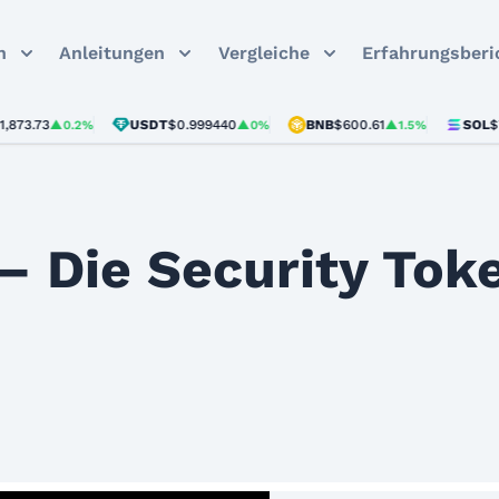
n
Anleitungen
Vergleiche
Erfahrungsberi
73
USDT
$0.999440
BNB
$600.61
SOL
$73.81
▲0.2%
▲0%
▲1.5%
– Die Security Tok