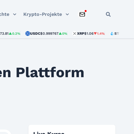
chte
Krypto-Projekte
USDC
$0.999767
XRP
$1.06
STETH
$1,872.99
▲0.2%
▲0%
▼1.4%
en Plattform