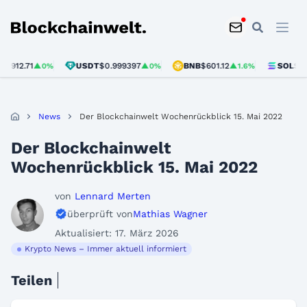
Blockchainwelt
71
USDT
$0.999397
BNB
$601.12
SOL
$75.96
▲0%
▲0%
▲1.6%
▲2
News
Der Blockchainwelt Wochenrückblick 15. Mai 2022
Der Blockchainwelt
Wochenrückblick 15. Mai 2022
von
Lennard Merten
überprüft von
Mathias Wagner
Aktualisiert: 17. März 2026
Krypto News – Immer aktuell informiert
Teilen