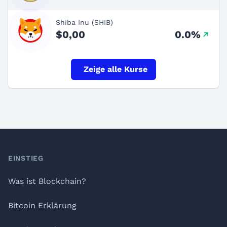
Shiba Inu (SHIB)
$0,00
0.0%
Zeige alle Kurse
Footer
EINSTIEG
Was ist Blockchain?
Bitcoin Erklärung