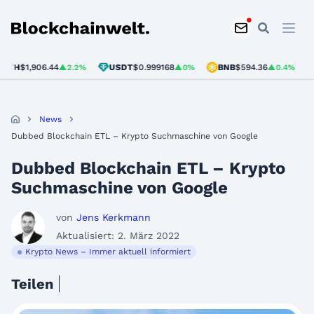
Blockchainwelt
H
$1,906.44
USDT
$0.999168
BNB
$594.36
SO
▲2.2%
▲0%
▲0.4%
News
Dubbed Blockchain ETL – Krypto Suchmaschine von Google
Dubbed Blockchain ETL – Krypto
Suchmaschine von Google
von
Jens Kerkmann
Aktualisiert: 2. März 2022
Krypto News – Immer aktuell informiert
Teilen