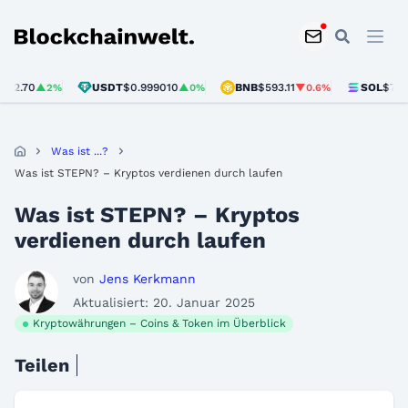
Blockchainwelt
USDT
$0.999010
BNB
$593.11
SOL
$73.35
▲2%
▲0%
▼0.6%
▼0.
Was ist ...?
Was ist STEPN? – Kryptos verdienen durch laufen
Was ist STEPN? – Kryptos
verdienen durch laufen
von
Jens Kerkmann
Aktualisiert: 20. Januar 2025
Kryptowährungen – Coins & Token im Überblick
Teilen