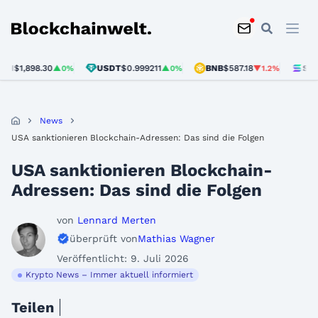
Blockchainwelt
1,898.30
USDT
$0.999211
BNB
$587.18
SOL
$72.
▲0%
▲0%
▼1.2%
News
USA sanktionieren Blockchain-Adressen: Das sind die Folgen
USA sanktionieren Blockchain-
Adressen: Das sind die Folgen
von
Lennard Merten
überprüft von
Mathias Wagner
Veröffentlicht: 9. Juli 2026
Krypto News – Immer aktuell informiert
Teilen