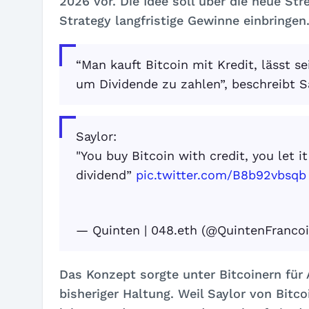
2026 vor. Die Idee soll über die neue St
Strategy langfristige Gewinne einbringen
“Man kauft Bitcoin mit Kredit, lässt s
um Dividende zu zahlen”, beschreibt S
Saylor:
"You buy Bitcoin with credit, you let i
dividend”
pic.twitter.com/B8b92vbsqb
— Quinten | 048.eth (@QuintenFranco
Das Konzept sorgte unter Bitcoinern für 
bisheriger Haltung. Weil Saylor von Bitco