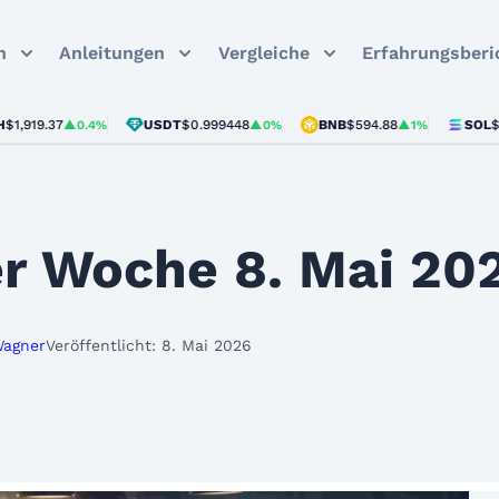
n
Anleitungen
Vergleiche
Erfahrungsberi
9.37
USDT
$0.999448
BNB
$594.88
SOL
$74.89
▲0.4%
▲0%
▲1%
▲
r Woche 8. Mai 20
Wagner
Veröffentlicht: 8. Mai 2026