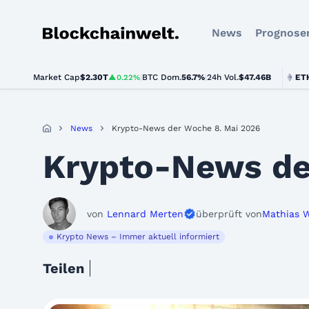
News
Prognose
Blockchainwelt
Market Cap
$2.30T
|
BTC Dom.
BTC
$64,959.00
56.7%
|
24h Vol.
$47.46B
ETH
$1,91
▲0.22%
▲0.5%
News
Krypto-News der Woche 8. Mai 2026
Krypto-News de
von
Lennard Merten
überprüft von
Mathias 
Krypto News – Immer aktuell informiert
Teilen