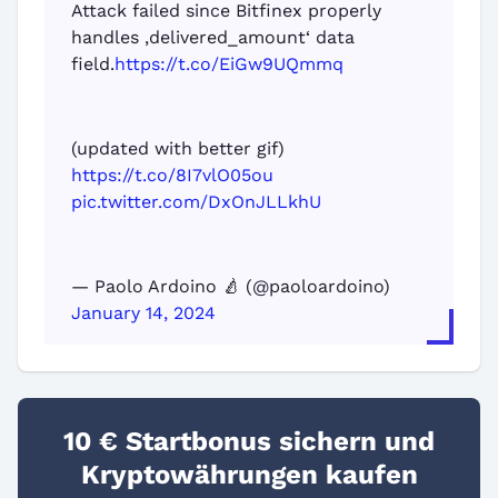
Attack failed since Bitfinex properly
handles ‚delivered_amount‘ data
field.
https://t.co/EiGw9UQmmq
(updated with better gif)
https://t.co/8I7vlO05ou
pic.twitter.com/DxOnJLLkhU
— Paolo Ardoino 🍐 (@paoloardoino)
January 14, 2024
10 € Startbonus sichern und
Kryptowährungen kaufen