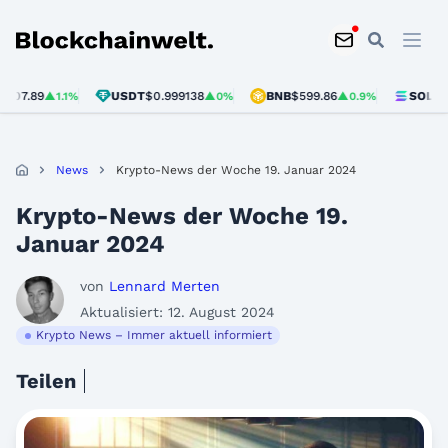
Blockchainwelt
9
USDT
$0.999138
BNB
$599.86
SOL
$74.45
▲1.1%
▲0%
▲0.9%
▲0
News
Krypto-News der Woche 19. Januar 2024
Krypto-News der Woche 19.
Januar 2024
von
Lennard Merten
Aktualisiert: 12. August 2024
Krypto News – Immer aktuell informiert
Teilen