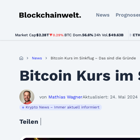
News
Prognose
Blockchainwelt
Market Cap
$2.28T
|
BTC Dom.
BTC
$64,318.00
56.6%
|
24h Vol.
$49.63B
ETH
$1,902
▼0.29%
▼0.5%
News
Bitcoin Kurs im Sinkflug – Das sind die Gründe
Bitcoin Kurs im
von
Mathias Wagner
Aktualisiert: 24. Mai 2024
Krypto News – Immer aktuell informiert
Teilen