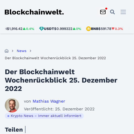
Blockchainwelt
$1,916.42
USDT
$0.999322
BNB
$591.78
SOL
$
▲0.4%
▲0%
▼0.3%
News
Der Blockchainwelt Wochenrückblick 25. Dezember 2022
Der Blockchainwelt
Wochenrückblick 25. Dezember
2022
von
Mathias Wagner
Veröffentlicht: 25. Dezember 2022
Krypto News – Immer aktuell informiert
Teilen