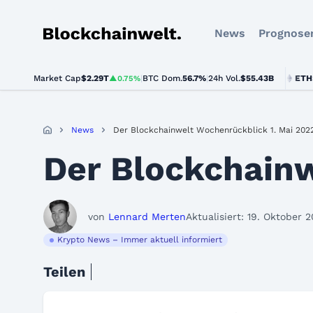
News
Prognose
Blockchainwelt
Market Cap
$2.29T
|
BTC Dom.
BTC
$64,726.00
56.7%
|
24h Vol.
$55.43B
ETH
$1,909
▲0.75%
▲1.2%
News
Der Blockchainwelt Wochenrückblick 1. Mai 202
Der Blockchainw
von
Lennard Merten
Aktualisiert: 19. Oktober 
Krypto News – Immer aktuell informiert
Teilen