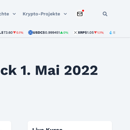
chte
Krypto-Projekte
0
USDC
$0.999451
XRP
$1.05
STETH
$1,909.19
▼0.1%
▲0%
▼1.1%
ck 1. Mai 2022