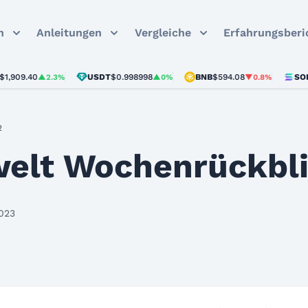
n
Anleitungen
Vergleiche
Erfahrungsberi
.40
USDT
$0.998998
BNB
$594.08
SOL
$73.6
▲2.3%
▲0%
▼0.8%
2
elt Wochenrückbli
2023