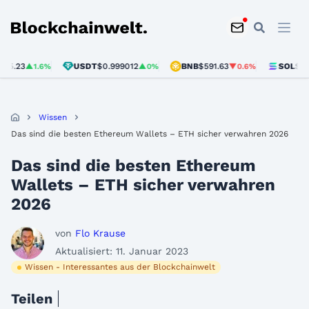
Blockchainwelt
USDT
$0.999012
BNB
$591.63
SOL
$72.89
1.6%
▲0%
▼0.6%
▼0.
Wissen
Das sind die besten Ethereum Wallets – ETH sicher verwahren 2026
Das sind die besten Ethereum
Wallets – ETH sicher verwahren
2026
von
Flo Krause
Aktualisiert: 11. Januar 2023
Wissen - Interessantes aus der Blockchainwelt
Teilen