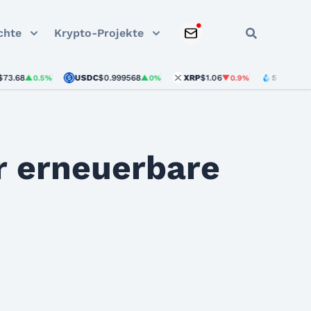
chte
Krypto-Projekte
8
USDC
$0.999568
XRP
$1.06
STETH
$1,903.11
▲0.5%
▲0%
▼0.9%
r erneuerbare