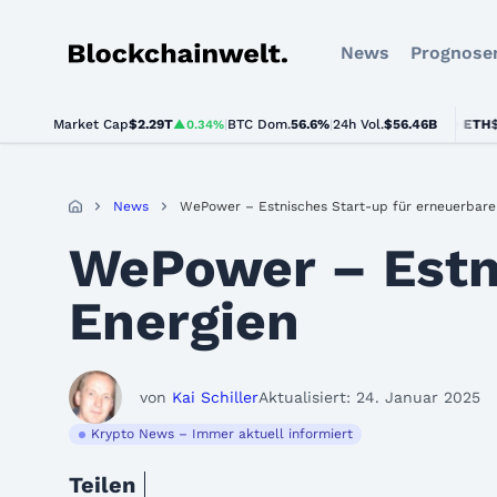
News
Prognose
Blockchainwelt
Market Cap
$2.29T
|
BTC Dom.
BTC
$64,459.00
56.6%
|
24h Vol.
$56.46B
ETH
$1,902
▲0.34%
▲0.9%
News
WePower – Estnisches Start-up für erneuerbare
WePower – Estni
Energien
von
Kai Schiller
Aktualisiert: 24. Januar 2025
Krypto News – Immer aktuell informiert
Teilen