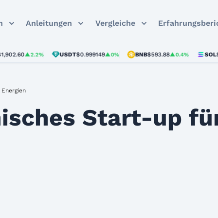
n
Anleitungen
Vergleiche
Erfahrungsberi
.60
USDT
$0.999149
BNB
$593.88
SOL
$73.6
▲2.2%
▲0%
▲0.4%
 Energien
sches Start-up fü