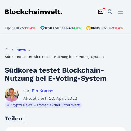
Blockchainwelt
H
$1,900.75
USDT
$0.999248
BNB
$592.86
SO
▼0.4%
▲0%
▼0.4%
News
Südkorea testet Blockchain-Nutzung bei E-Voting-System
Südkorea testet Blockchain-
Nutzung bei E-Voting-System
von
Flo Krause
Aktualisiert: 20. April 2022
Krypto News – Immer aktuell informiert
Teilen