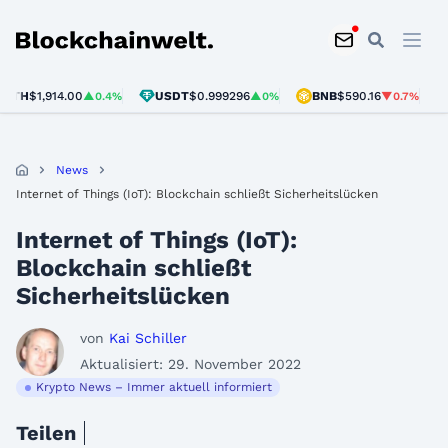
Blockchainwelt
H
$1,914.00
USDT
$0.999296
BNB
$590.16
SO
▲0.4%
▲0%
▼0.7%
News
Internet of Things (IoT): Blockchain schließt Sicherheitslücken
Internet of Things (IoT):
Blockchain schließt
Sicherheitslücken
von
Kai Schiller
Aktualisiert: 29. November 2022
Krypto News – Immer aktuell informiert
Teilen