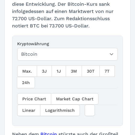
diese Entwicklung. Der Bitcoin-Kurs sank
infolgedessen auf einen Marktwert von nur
72.700 US-Dollar. Zum Redaktionsschluss
notiert BTC bei 73.700 US-Dollar.
Kryptowährung
Max.
3J
1J
3M
30T
7T
24h
Price Chart
Market Cap Chart
Linear
Logarithmisch
Neben dem
Bitcoin
stürzte auch der Großteil