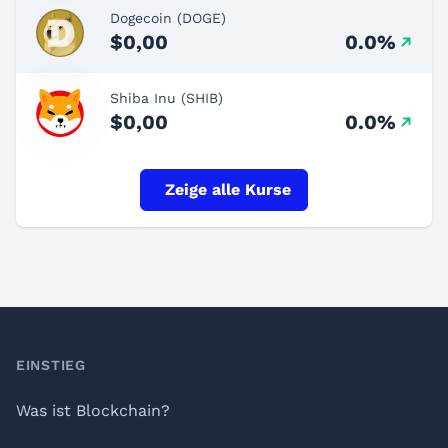
Dogecoin (DOGE)
$0,00
0.0%
Shiba Inu (SHIB)
$0,00
0.0%
Zeige alle Kurse
Footer
EINSTIEG
Was ist Blockchain?