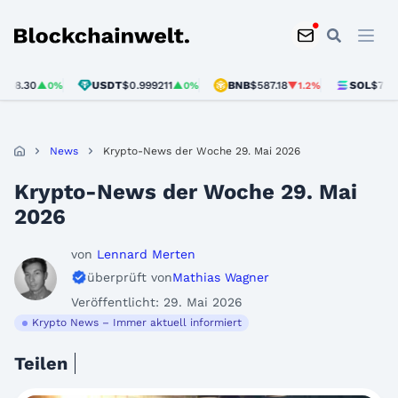
Blockchainwelt
USDT
$0.999211
BNB
$587.18
SOL
$72.76
▲0%
▲0%
▼1.2%
▼1.1%
News
Krypto-News der Woche 29. Mai 2026
Krypto-News der Woche 29. Mai
2026
von
Lennard Merten
überprüft von
Mathias Wagner
Veröffentlicht: 29. Mai 2026
Krypto News – Immer aktuell informiert
Teilen