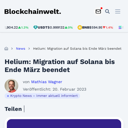
Blockchainwelt
904.22
USDT
$0.999132
BNB
$594.95
SOL
$73
▲1.3%
▲0%
▼1.4%
News
Helium: Migration auf Solana bis Ende März beendet
Helium: Migration auf Solana bis
Ende März beendet
von
Mathias Wagner
Veröffentlicht: 20. Februar 2023
Krypto News – Immer aktuell informiert
Teilen