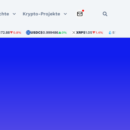
chte
Krypto-Projekte
USDC
$0.999486
XRP
$1.05
STETH
$1,895.33
▼0.8%
▲0%
▼1.4%