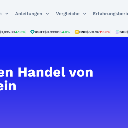
n
Anleitungen
Vergleiche
Erfahrungsberi
.39
USDT
$0.999015
BNB
$591.96
SOL
$72.88
▲1.6%
▲0%
▼0.6%
den Handel von
ein