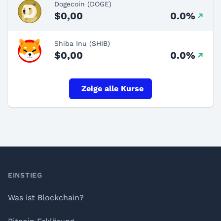
Dogecoin (DOGE)
$0,00
0.0%
Shiba Inu (SHIB)
$0,00
0.0%
Zeige alle Kurse
Footer
EINSTIEG
Was ist Blockchain?