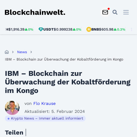
Blockchainwelt
H
$1,916.39
USDT
$0.999238
BNB
$605.98
SOL
▲0%
▲0%
▲0.3%
News
IBM – Blockchain zur Überwachung der Kobaltförderung im Kongo
IBM – Blockchain zur
Überwachung der Kobaltförderung
im Kongo
von
Flo Krause
Aktualisiert: 5. Februar 2024
Krypto News – Immer aktuell informiert
Teilen