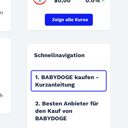
$0,00
0.0%
en
Zeige alle Kurse
Schnellnavigation
1. BABYDOGE kaufen -
Kurzanleitung
ch
2. Besten Anbieter für
den Kauf von
BABYDOGE