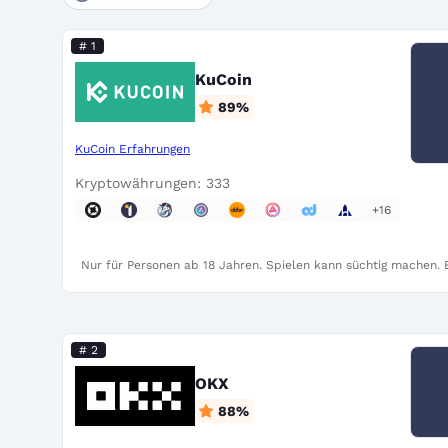
# 1
KuCoin
89
%
KuCoin Erfahrungen
Kryptowährungen: 333
+16
Nur für Personen ab 18 Jahren. Spielen kann süchtig machen. B
# 2
OKX
88
%