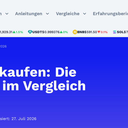
n
Anleitungen
Vergleiche
Erfahrungsberi
31
USDT
$0.999376
BNB
$591.50
SOL
$73.88
▲1.5%
▲0%
▼0.1%
▲
2026
kaufen: Die
 im Vergleich
siert: 27. Juli 2026