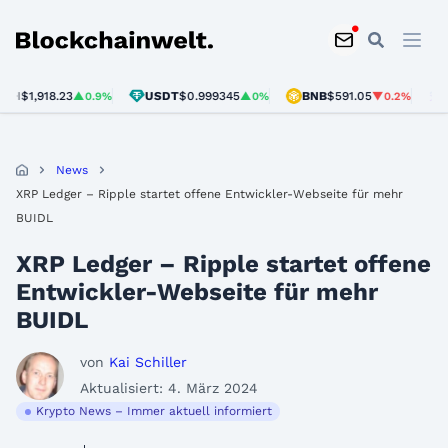
Blockchainwelt
$1,918.23
USDT
$0.999345
BNB
$591.05
SOL
▲0.9%
▲0%
▼0.2%
News
XRP Ledger – Ripple startet offene Entwickler-Webseite für mehr
BUIDL
XRP Ledger – Ripple startet offene
Entwickler-Webseite für mehr
BUIDL
von
Kai Schiller
Aktualisiert: 4. März 2024
Krypto News – Immer aktuell informiert