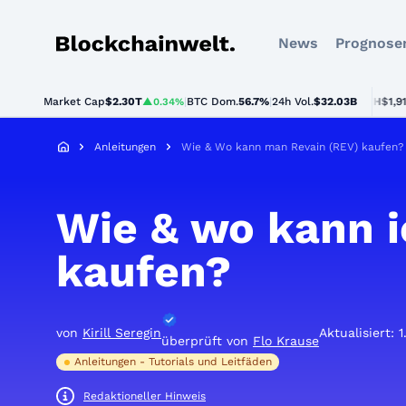
News
Prognose
Blockchainwelt
Market Cap
$2.30T
|
BTC Dom.
BTC
$64,975.00
56.7%
|
24h Vol.
$32.03B
ETH
$1,919.31
▲0.34%
▲0%
▲
Anleitungen
Wie & Wo kann man Revain (REV) kaufen? 
Wie & wo kann i
kaufen?
von
Kirill Seregin
Aktualisiert: 
überprüft von
Flo Krause
Anleitungen - Tutorials und Leitfäden
Redaktioneller Hinweis