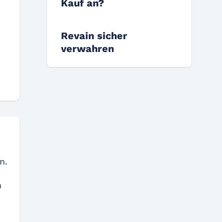
Kauf an?
Revain sicher
verwahren
n.
n