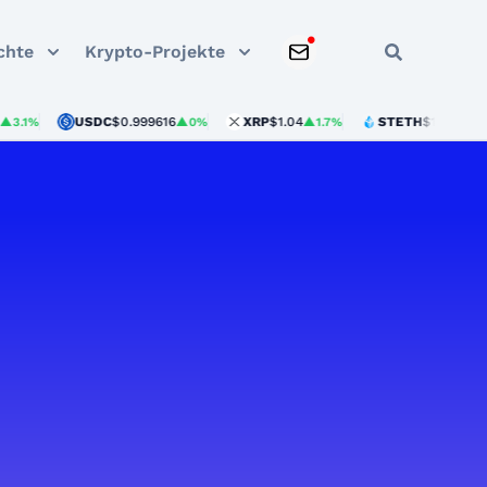
chte
Krypto-Projekte
USDC
$0.999616
XRP
$1.04
STETH
$1,919.74
%
▲0%
▲1.7%
▲0.3%