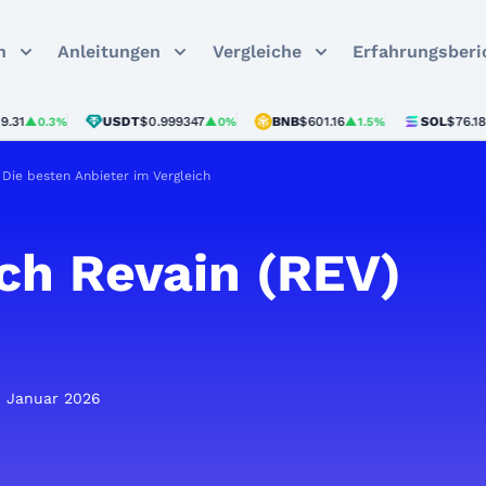
n
Anleitungen
Vergleiche
Erfahrungsberi
USDT
$0.999347
BNB
$601.16
SOL
$76.18
0.3%
▲0%
▲1.5%
▲3.1
Die besten Anbieter im Vergleich
ch Revain (REV)
1. Januar 2026