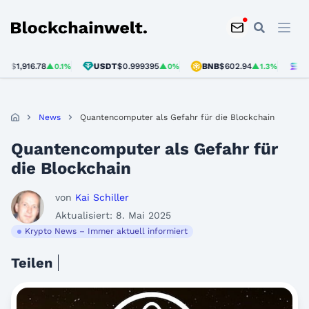
Blockchainwelt
,916.78
USDT
$0.999395
BNB
$602.94
SOL
$7
▲0.1%
▲0%
▲1.3%
News
Quantencomputer als Gefahr für die Blockchain
Quantencomputer als Gefahr für
die Blockchain
von
Kai Schiller
Aktualisiert: 8. Mai 2025
Krypto News – Immer aktuell informiert
Teilen