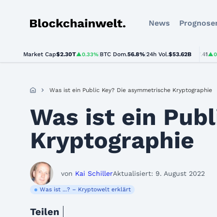
News
Prognose
Blockchainwelt
Market Cap
$2.30T
BTC
$65,037.00
|
BTC Dom.
56.8%
|
24h Vol.
ETH
$1,917.41
$53.62B
▲0.33%
▲0.9%
▲0.4%
Was ist ein Public Key? Die asymmetrische Kryptographie
Was ist ein Pub
Kryptographie
von
Kai Schiller
Aktualisiert: 9. August 2022
Was ist ...? – Kryptowelt erklärt
Teilen