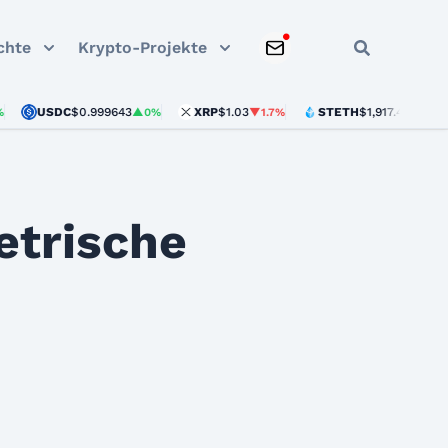
chte
Krypto-Projekte
USDC
$0.999643
XRP
$1.03
STETH
$1,917.42
▲0%
▼1.7%
▲0.4%
etrische