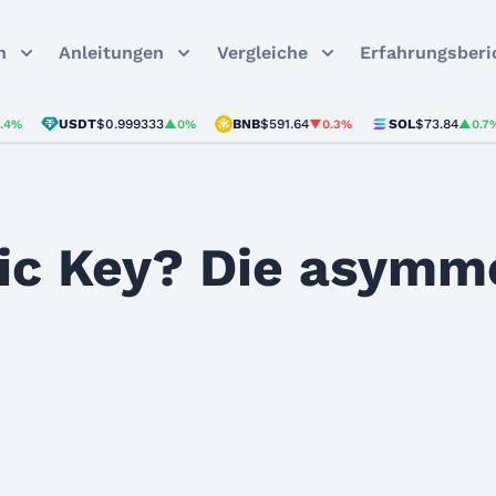
n
Anleitungen
Vergleiche
Erfahrungsberi
USDT
$0.999333
BNB
$591.64
SOL
$73.84
▲0%
▼0.3%
▲0.7%
lic Key? Die asymm