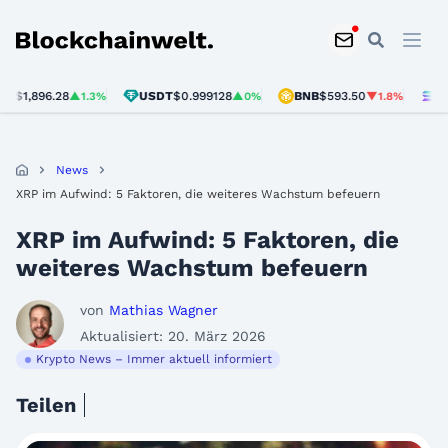
Blockchainwelt
,896.28
USDT
$0.999128
BNB
$593.50
SOL
$7
▲1.3%
▲0%
▼1.8%
News
XRP im Aufwind: 5 Faktoren, die weiteres Wachstum befeuern
XRP im Aufwind: 5 Faktoren, die
weiteres Wachstum befeuern
von
Mathias Wagner
Aktualisiert: 20. März 2026
Krypto News – Immer aktuell informiert
Teilen