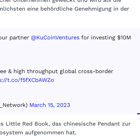
nlichsten eine behördliche Genehmigung in der
our partner
@KuCoinVentures
for investing $10M
fee & high throughput global cross-border
s://t.co/f5fXCbAWZo
x_Network)
March 15, 2023
es Little Red Book, das chinesische Pendant zur
Ökosystem aufgenommen hat.