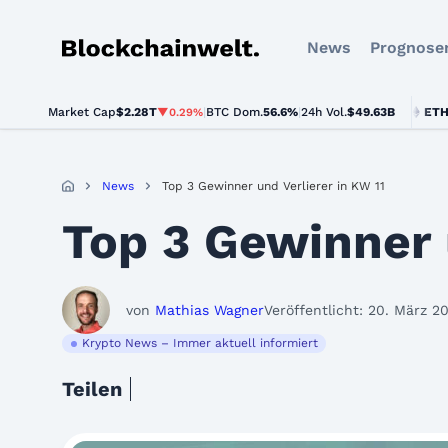
News
Prognose
Blockchainwelt
Market Cap
$2.28T
|
BTC Dom.
BTC
$64,318.00
56.6%
|
24h Vol.
$49.63B
ETH
$1,902
▼0.29%
▼0.5%
News
Top 3 Gewinner und Verlierer in KW 11
Top 3 Gewinner 
von
Mathias Wagner
Veröffentlicht: 20. März 2
Krypto News – Immer aktuell informiert
Teilen