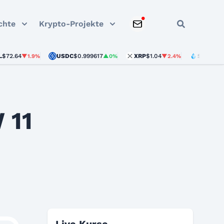
chte
Krypto-Projekte
4
USDC
$0.999617
XRP
$1.04
STETH
$1,902.9
▼1.9%
▲0%
▼2.4%
 11