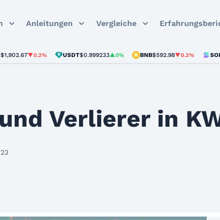
n
Anleitungen
Vergleiche
Erfahrungsberi
.67
USDT
$0.999233
BNB
$592.98
SOL
$72.6
▼0.2%
▲0%
▼0.2%
und Verlierer in KW
023