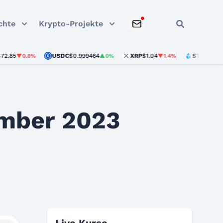
chte
Krypto-Projekte
USDC
$0.999464
XRP
$1.04
STETH
$1,892.75
▼0.8%
▲0%
▼1.4%
mber 2023