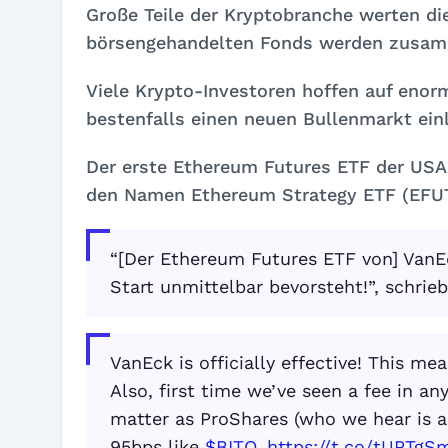
Große Teile der Kryptobranche werten die
börsengehandelten Fonds werden zusamme
Viele Krypto-Investoren hoffen auf enor
bestenfalls einen neuen Bullenmarkt einl
Der erste Ethereum Futures ETF der US
den Namen
Ethereum Strategy ETF (EFU
“[Der Ethereum Futures ETF von] VanEck
Start unmittelbar bevorsteht!”, schrie
VanEck is officially effective! This m
Also, first time we’ve seen a fee in an
matter as ProShares (who we hear is al
95bps like
$BITO
.
https://t.co/tUPTgS