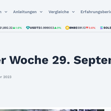
n
Anleitungen
Vergleiche
Erfahrungsberi
.32
USDT
$0.999003
BNB
$591.13
SOL
$72.85
▲1.6%
▲0%
▼0.6%
r Woche 29. Septe
er 2023