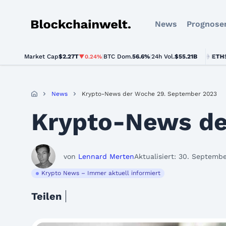
News
Prognose
Blockchainwelt
Market Cap
$2.27T
|
BTC Dom.
BTC
$64,156.00
56.6%
|
24h Vol.
$55.21B
ETH
$1,892
▼0.24%
▲0.5%
News
Krypto-News der Woche 29. September 2023
Krypto-News de
von
Lennard Merten
Aktualisiert: 30. Septemb
Krypto News – Immer aktuell informiert
Teilen