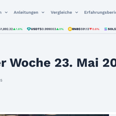
n
Anleitungen
Vergleiche
Erfahrungsberi
32
USDT
$0.999003
BNB
$591.13
SOL
$72.85
▲1.6%
▲0%
▼0.6%
▼
r Woche 23. Mai 2
25