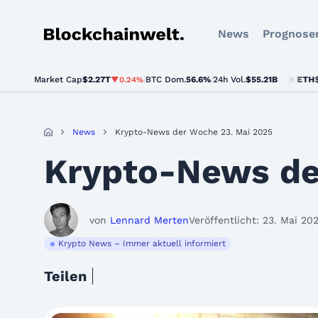
News
Prognose
Blockchainwelt
Market Cap
$2.27T
|
BTC Dom.
BTC
$64,156.00
56.6%
|
24h Vol.
$55.21B
ETH
$1,892.
▼0.24%
▲0.5%
News
Krypto-News der Woche 23. Mai 2025
Krypto-News de
von
Lennard Merten
Veröffentlicht: 23. Mai 20
Krypto News – Immer aktuell informiert
Teilen