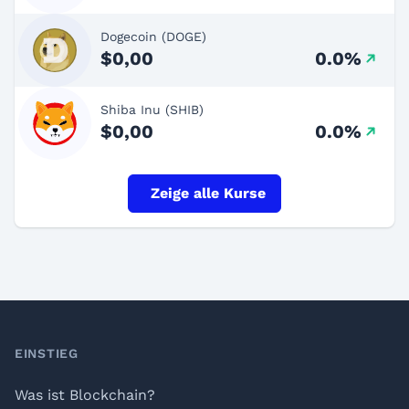
Dogecoin (DOGE)
$0,00
0.0%
Shiba Inu (SHIB)
$0,00
0.0%
Zeige alle Kurse
Footer
EINSTIEG
Was ist Blockchain?