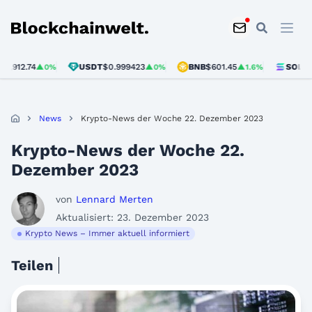
Blockchainwelt
.74
USDT
$0.999423
BNB
$601.45
SOL
$75.97
▲0%
▲0%
▲1.6%
▲
News
Krypto-News der Woche 22. Dezember 2023
Krypto-News der Woche 22.
Dezember 2023
von
Lennard Merten
Aktualisiert: 23. Dezember 2023
Krypto News – Immer aktuell informiert
Teilen