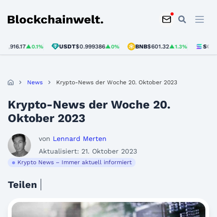
Blockchainwelt
6.17
USDT
$0.999386
BNB
$601.32
SOL
$75.95
▲0.1%
▲0%
▲1.3%
News
Krypto-News der Woche 20. Oktober 2023
Krypto-News der Woche 20.
Oktober 2023
von
Lennard Merten
Aktualisiert: 21. Oktober 2023
Krypto News – Immer aktuell informiert
Teilen