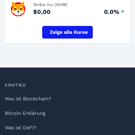
Shiba Inu (SHIB)
$0,00
0.0%
Zeige alle Kurse
Footer
EINSTIEG
Was ist Blockchain?
Bitcoin Erklärung
Was ist DeFi?