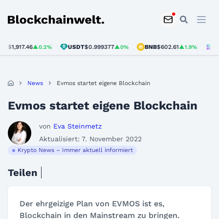
Blockchainwelt
,917.46
USDT
$0.999377
BNB
$602.61
SOL
$7
▲0.2%
▲0%
▲1.9%
News
Evmos startet eigene Blockchain
Evmos startet eigene Blockchain
von
Eva Steinmetz
Aktualisiert: 7. November 2022
Krypto News – Immer aktuell informiert
Teilen
Der ehrgeizige Plan von EVMOS ist es,
Blockchain in den Mainstream zu bringen.