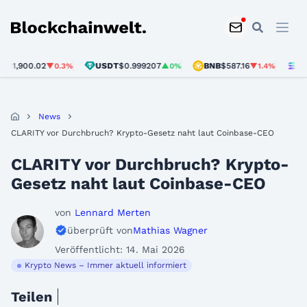
Blockchainwelt
900.02
USDT
$0.999207
BNB
$587.16
SOL
$72
▼0.3%
▲0%
▼1.4%
News
CLARITY vor Durchbruch? Krypto-Gesetz naht laut Coinbase-CEO
CLARITY vor Durchbruch? Krypto-
Gesetz naht laut Coinbase-CEO
von
Lennard Merten
überprüft von
Mathias Wagner
Veröffentlicht: 14. Mai 2026
Krypto News – Immer aktuell informiert
Teilen