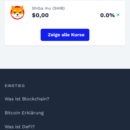
Shiba Inu (SHIB)
$0,00
0.0%
Zeige alle Kurse
Footer
EINSTIEG
Was ist Blockchain?
Bitcoin Erklärung
Was ist DeFi?