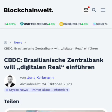
Blockchainwelt
USDT
$0.999505
BNB
$593.01
SOL
$74.63
▲0.9%
▲0%
▲0%
▲3.
News
CBDC: Brasilianische Zentralbank will „digitalen Real“ einführen
CBDC: Brasilianische Zentralbank
will „digitalen Real“ einführen
von
Jens Kerkmann
Aktualisiert: 24. Oktober 2023
Krypto News – Immer aktuell informiert
Teilen