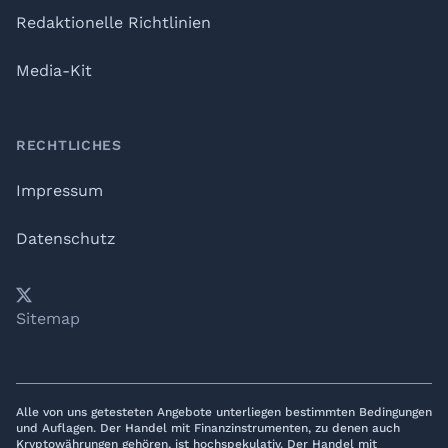
Redaktionelle Richtlinien
Media-Kit
RECHTLICHES
Impressum
Datenschutz
𝕏
YouTube
LinkedIn
Telegram
Sitemap
Alle von uns getesteten Angebote unterliegen bestimmten Bedingungen
und Auflagen. Der Handel mit Finanzinstrumenten, zu denen auch
Kryptowährungen gehören, ist hochspekulativ. Der Handel mit