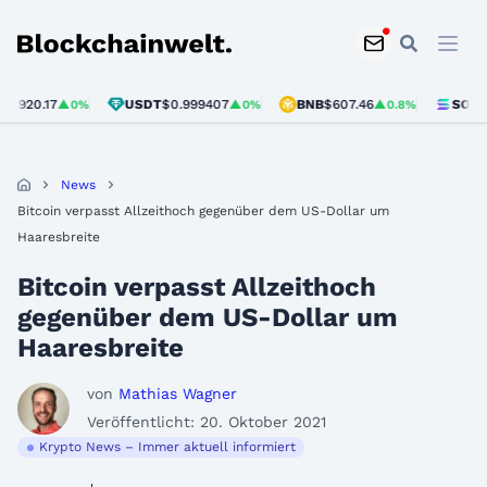
Blockchainwelt
0.17
USDT
$0.999407
BNB
$607.46
SOL
$77.18
▲0%
▲0%
▲0.8%
News
Bitcoin verpasst Allzeithoch gegenüber dem US-Dollar um
Haaresbreite
Bitcoin verpasst Allzeithoch
gegenüber dem US-Dollar um
Haaresbreite
von
Mathias Wagner
Veröffentlicht: 20. Oktober 2021
Krypto News – Immer aktuell informiert