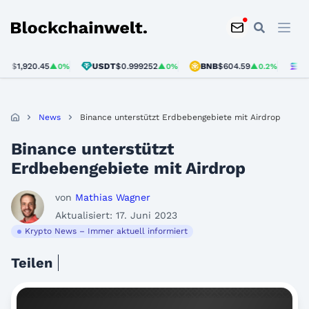
Blockchainwelt
1,920.45
USDT
$0.999252
BNB
$604.59
SOL
$
▲0%
▲0%
▲0.2%
News
Binance unterstützt Erdbebengebiete mit Airdrop
Binance unterstützt
Erdbebengebiete mit Airdrop
von
Mathias Wagner
Aktualisiert: 17. Juni 2023
Krypto News – Immer aktuell informiert
Teilen